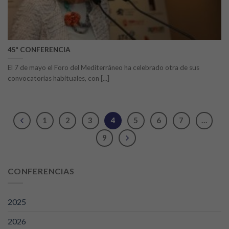
45ª CONFERENCIA
El 7 de mayo el Foro del Mediterráneo ha celebrado otra de sus
convocatorias habituales, con [...]
1
2
3
4
5
6
7
…
9
CONFERENCIAS
2025
2026