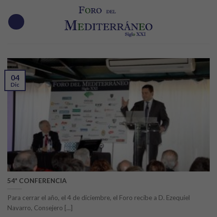
Skip
to
content
04
Dic
54ª CONFERENCIA
Para cerrar el año, el 4 de diciembre, el Foro recibe a D. Ezequiel
Navarro, Consejero [...]