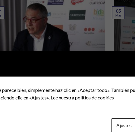
9
05
n
Mar
ª CONFERENCIA
79ª CON
segunda conferencia del año tiene lugar el 19 de junio
Comenzamos
 pronuncia D. [...]
Luis Rojo de
e parece bien, simplemente haz clic en «Aceptar todo». También pu
ciendo clic en «Ajustes».
Lee nuestra política de cookies
1
12
t
Jun
Ajustes