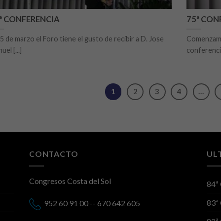
ª CONFERENCIA
75ª CON
15 de marzo el Foro tiene el gusto de recibir a D. Jose
Comenzamos
el [...]
conferencia
1
2
3
4
…
CONTACTO
UL
Congresos Costa del Sol
84ª
83ª
952 60 91 00 -- 670 642 605