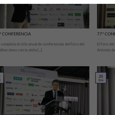
ª CONFERENCIA
77ª CON
completa el ciclo anual de conferencias del Foro del
El Foro del
iterráneo con la visita [...]
Antonio de l
5
25
r
Ene