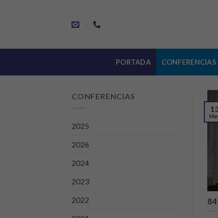
Skip
to
content
PORTADA
CONFERENCIAS
CONFERENCIAS
1
Ma
2025
2026
2024
2023
2022
84