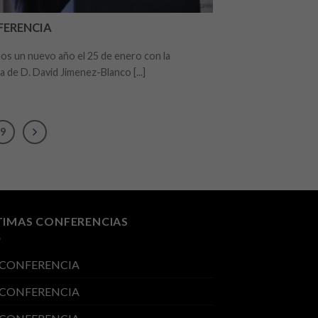
FERENCIA
 un nuevo año el 25 de enero con la
 de D. David Jimenez-Blanco [...]
9
TIMAS CONFERENCIAS
 CONFERENCIA
 CONFERENCIA