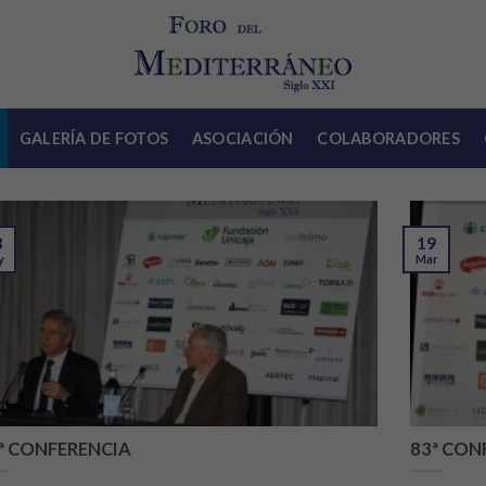
GALERÍA DE FOTOS
ASOCIACIÓN
COLABORADORES
3
19
y
Mar
ª CONFERENCIA
83ª CON