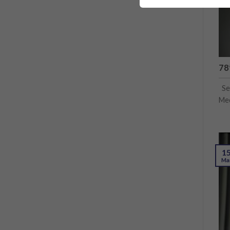
78
Se 
Med
1
Ma