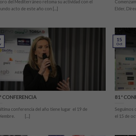
Foro del Mediterráneo retoma su actividad con el
Comenzamos
undo acto de este año con [...]
Elder, Dire
9
15
v
Oct
ª CONFERENCIA
81ª CON
última conferencia del año tiene lugar el 19 de
Seguimos c
viembre. [...]
el 15 de oct