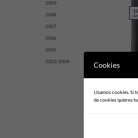
2009
1
2008
Ju
2007
2006
2005
2003-2004
Cookies
80
La 
y la
Usamos cookies. Si t
de cookies quieres ha
3
Oc