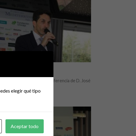
FERENCIA
 un nuevo año con la conferencia de D. José
 Luque, Socio [...]
edes elegir qué tipo
Aceptar todo