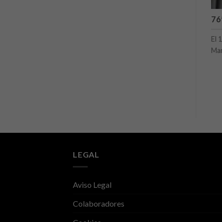
76
El 
Manu
LEGAL
Aviso Legal
Colaboradores