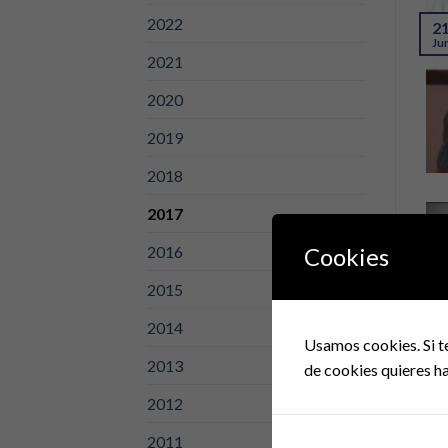
2022
2
Ju
2021
2020
2019
2018
2017
2
Ab
2016
Cookies
2015
2014
Usamos cookies. Si t
2013
de cookies quieres ha
2012
2
2011
Ma