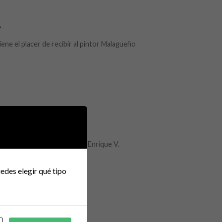
A
tiene el placer de recibir al pintor Malagueño
A
a del año, trae al Foro a D. Enrique V.
...]
edes elegir qué tipo