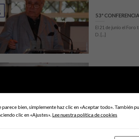
1
n
53ª CONFERENCI
El 21 de junio el Foro 
D. [...]
8
r
52ª CONFERENCI
La segunda convocatori
Iglesias, Ex Secretario [
e parece bien, simplemente haz clic en «Aceptar todo». También pu
ciendo clic en «Ajustes».
Lee nuestra política de cookies
3
r