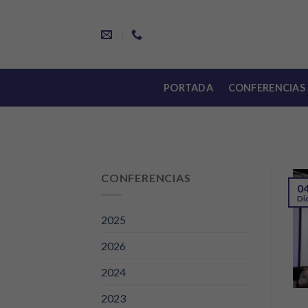
Skip
to
content
PORTADA
CONFERENCIAS
CONFERENCIAS
0
Di
2025
2026
2024
2023