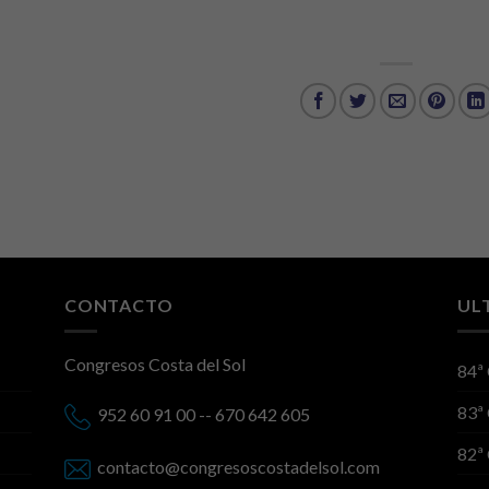
CONTACTO
UL
Congresos Costa del Sol
84ª
83ª
952 60 91 00 -- 670 642 605
82ª
contacto@congresoscostadelsol.com