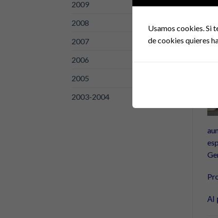
2009
Tít
2008
Usamos cookies. Si t
de cookies quieres ha
2007
2006
2005
2003-2004
aun
esp
Gen
Pro
Al 