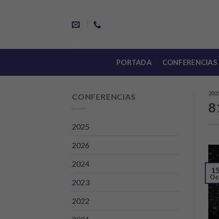
Skip
to
content
PORTADA
CONFERENCIAS
202
CONFERENCIAS
8
2025
2026
2024
1
Oc
2023
2022