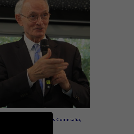
ctubre por
D.
Antón Costas Comesaña
,