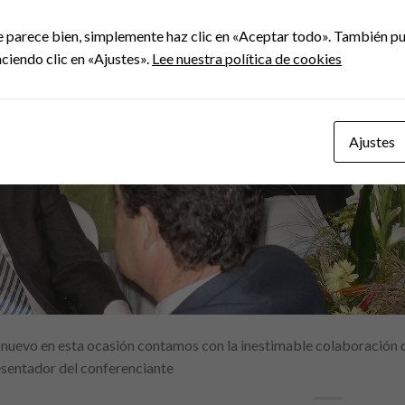
e parece bien, simplemente haz clic en «Aceptar todo». También pu
ciendo clic en «Ajustes».
Lee nuestra política de cookies
Ajustes
nuevo en esta ocasión contamos con la inestimable colaboración 
sentador del conferenciante