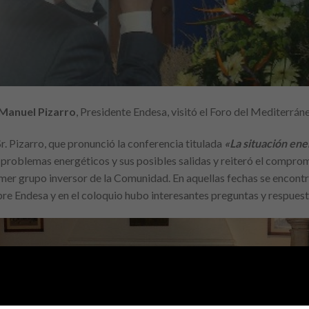
 Manuel Pizarro
, Presidente Endesa, visitó el Foro del Mediterrán
Sr. Pizarro, que pronunció la conferencia titulada
«La situación ene
 problemas energéticos y sus posibles salidas y reiteró el compr
mer grupo inversor de la Comunidad. En aquellas fechas se encont
re Endesa y en el coloquio hubo interesantes preguntas y respuest