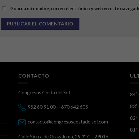
Guarda mi nombre, correo electrónico y web en este navegad
CONTACTO
UL
Congresos Costa del Sol
84ª
83ª
952 60 91 00 -- 670 642 605
82ª
contacto@congresoscostadelsol.com
81ª
Calle Sierra de Grazalema, 29 3º C - 29016 -