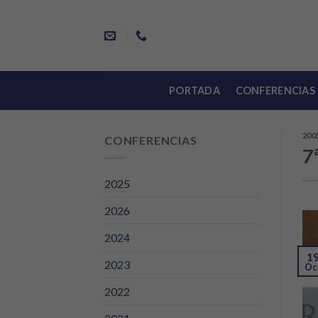
Skip
to
content
PORTADA
CONFERENCIAS
200
CONFERENCIAS
7
2025
2026
2024
1
2023
Oc
2022