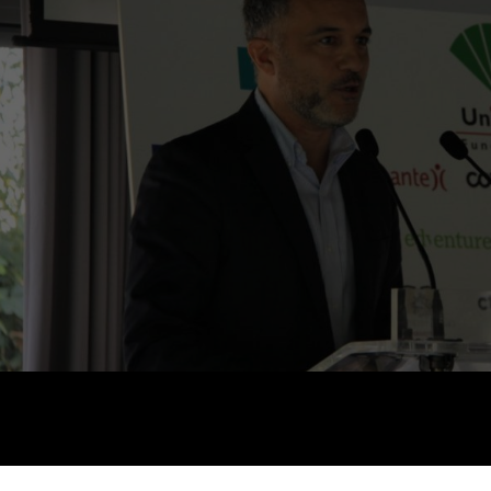
termina el año con la conferencia de
D. Pablo Sanguinetti
el día 
«Tecnohumanismo: debates sobre humanismo e intel