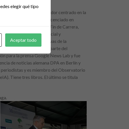
edes elegir qué tipo
itor, periodista e investigador centrado en la
cnología y humanidades. Licenciado en
ra con Premio Nacional de Fin de Carrera,
rado en inteligencia artificial y
Aceptar todo
a su doctorado en narrativas de la
al. Trabajó en Google como parte del
ón para la prensa Google News Lab y fue
encia de noticias alemana DPA en Berlín y
ra periodistas y es miembro del Observatorio
IA). Tiene tres libros. El último se titula
aga.