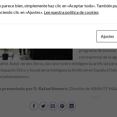
e parece bien, simplemente haz clic en «Aceptar todo». También pu
Sanguinetti es un escr
ciendo clic en «Ajustes».
Lee nuestra política de cookies
intersección entre te
Teoría de la Literatu
tiene estudios de posg
Ajustes
programación y realiz
inteligencia artifici
programa de innovaci
corresponsal de la ag
rid. Autor de dos libros, da clase sobre inteligencia artificial pa
 Impacto Ético y Social de la Inteligencia Artificial en España (Odise
ecnohumanismo».
e presentado por D. Rafael Romero
, Director de ABANTE Mál