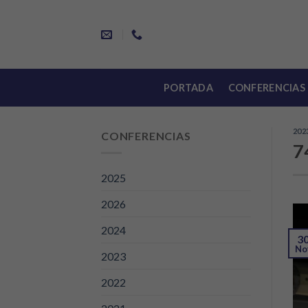
Skip
to
content
PORTADA
CONFERENCIAS
202
CONFERENCIAS
7
2025
2026
2024
3
No
2023
2022