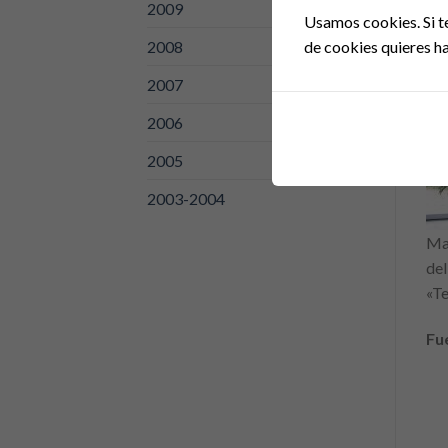
2009
Usamos cookies. Si t
de cookies quieres ha
2008
2007
2006
2005
2003-2004
Mad
del
«T
Fu