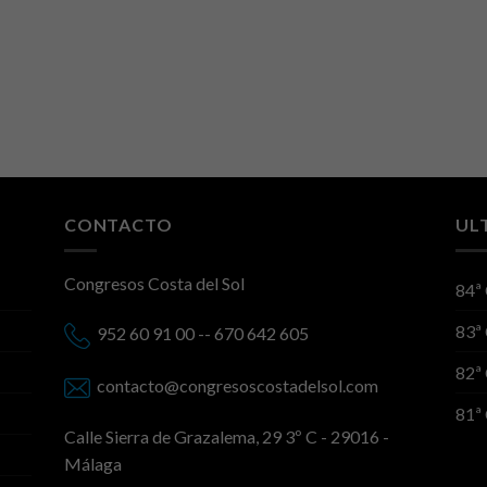
CONTACTO
UL
Congresos Costa del Sol
84ª
83ª
952 60 91 00 -- 670 642 605
82ª
contacto@congresoscostadelsol.com
81ª
Calle Sierra de Grazalema, 29 3º C - 29016 -
Málaga