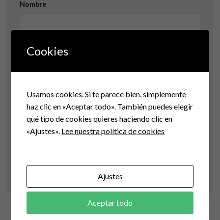
Nombre
Cookies
Correo electrónico
Usamos cookies. Si te parece bien, simplemente
Web
haz clic en «Aceptar todo». También puedes elegir
qué tipo de cookies quieres haciendo clic en
«Ajustes».
Lee nuestra política de cookies
Guarda mi nombre, correo electrónico y web en
este navegador para la próxima vez que comente.
Ajustes
Aceptar todo