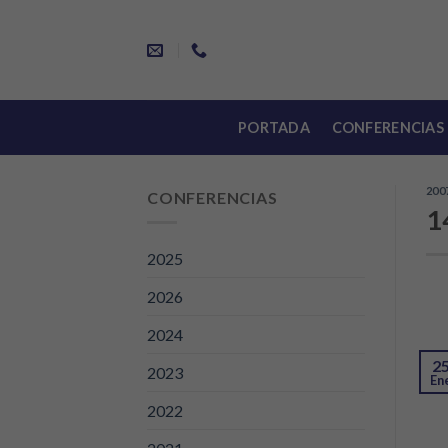
Skip
to
content
PORTADA
CONFERENCIAS
200
CONFERENCIAS
1
2025
2026
2024
2
2023
En
2022