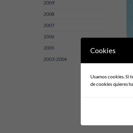
2009
2008
2007
2006
2005
Cookies
2003-2004
Com
Del
Usamos cookies. Si t
“D
de cookies quieres ha
El 
El 
emp