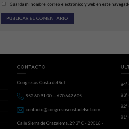
Guarda mi nombre, correo electrónico y web en este navegad
CONTACTO
UL
Congresos Costa del Sol
84ª
83ª
952 60 91 00 -- 670 642 605
82ª
contacto@congresoscostadelsol.com
81ª
Calle Sierra de Grazalema, 29 3º C - 29016 -